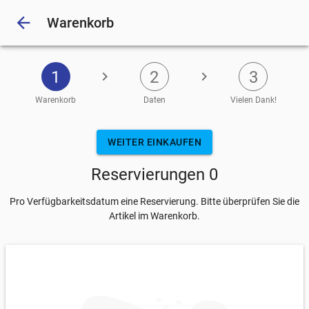
arrow_back
Warenkorb
1
2
3
chevron_right
chevron_right
Warenkorb
Daten
Vielen Dank!
Eingeben
WEITER EINKAUFEN
Reservierungen 0
Pro Verfügbarkeitsdatum eine Reservierung. Bitte überprüfen Sie die
Artikel im Warenkorb.