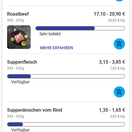
Roastbeef
17,10 - 20,90 €
450 - 550g
38,00 €/kg
Sehr beliebt
add_shopping_cart
MEHR ERFAHREN
Suppenfleisch
3,15 - 3,85 €
450 - 550g
7,00 €/kg
Verfügbar
add_shopping_cart
Suppenknochen vom Rind
1,35 - 1,65 €
450 - 550g
3,00 €/kg
Verfügbar