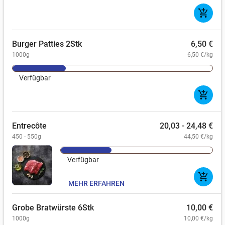
add_shopping_cart
Burger Patties 2Stk
6,50 €
1000g
6,50 €/kg
Verfügbar
add_shopping_cart
Entrecôte
20,03 - 24,48 €
450 - 550g
44,50 €/kg
Verfügbar
add_shopping_cart
MEHR ERFAHREN
Grobe Bratwürste 6Stk
10,00 €
1000g
10,00 €/kg