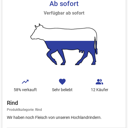
Ab sofort
Verfügbar ab sofort
trending_up
favorite
people_alt
58
% verkauft
Sehr beliebt
12 Käufer
Rind
Produktkategorie: Rind
Wir haben noch Fleisch von unseren Hochlandrindern.