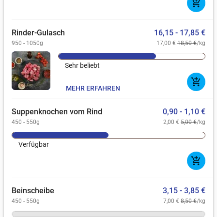
add_shopping_cart
Rinder-Gulasch
16,15 - 17,85 €
950 - 1050g
17,00 €
18,50 €
/kg
Sehr beliebt
add_shopping_cart
MEHR ERFAHREN
Suppenknochen vom Rind
0,90 - 1,10 €
450 - 550g
2,00 €
5,00 €
/kg
Verfügbar
add_shopping_cart
Beinscheibe
3,15 - 3,85 €
450 - 550g
7,00 €
8,50 €
/kg