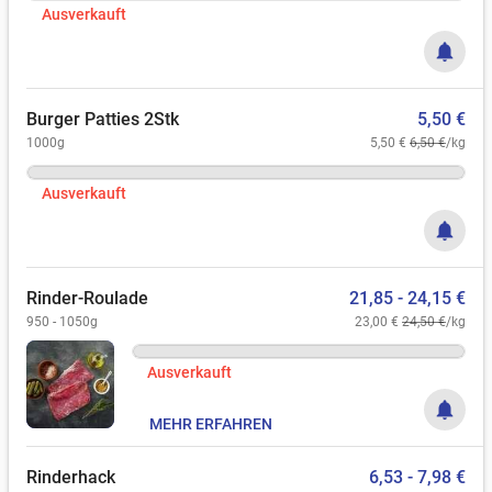
Ausverkauft
notifications
Burger Patties 2Stk
5,50 €
1000g
5,50 €
6,50 €
/kg
Ausverkauft
notifications
Rinder-Roulade
21,85 - 24,15 €
950 - 1050g
23,00 €
24,50 €
/kg
Ausverkauft
notifications
MEHR ERFAHREN
Rinderhack
6,53 - 7,98 €