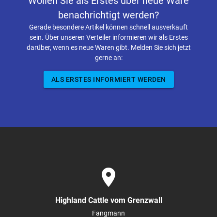
Wollen Sie als Erstes über neue Ware
benachrichtigt werden?
Gerade besondere Artikel können schnell ausverkauft
sein. Über unseren Verteiler informieren wir als Erstes
darüber, wenn es neue Waren gibt. Melden Sie sich jetzt
gerne an:
ALS ERSTES INFORMIERT WERDEN
place
Highland Cattle vom Grenzwall
Fangmann