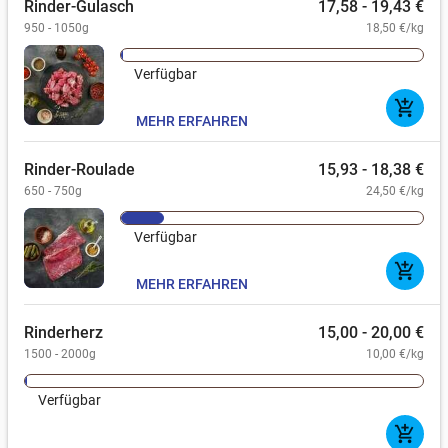
Rinder-Gulasch
17,58 - 19,43 €
950 - 1050g
18,50 €/kg
Verfügbar
add_shopping_cart
MEHR ERFAHREN
Rinder-Roulade
15,93 - 18,38 €
650 - 750g
24,50 €/kg
Verfügbar
add_shopping_cart
MEHR ERFAHREN
Rinderherz
15,00 - 20,00 €
1500 - 2000g
10,00 €/kg
Verfügbar
add_shopping_cart