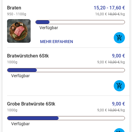
Braten
15,20 - 17,60 €
950 - 1100g
16,00 €
18,00 €
/kg
Verfügbar
add_shopping_cart
MEHR ERFAHREN
Bratwürstchen 6Stk
9,00 €
1000g
9,00 €
10,00 €
/kg
Verfügbar
add_shopping_cart
Grobe Bratwürste 6Stk
9,00 €
1000g
9,00 €
10,00 €
/kg
Verfügbar