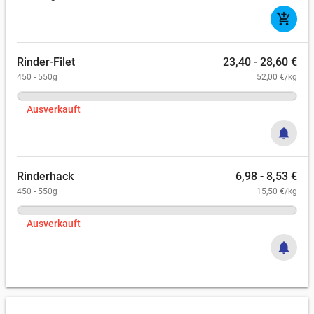
add_shopping_cart
Rinder-Filet
23,40 - 28,60 €
450 - 550g
52,00 €/kg
Ausverkauft
notifications
Rinderhack
6,98 - 8,53 €
450 - 550g
15,50 €/kg
Ausverkauft
notifications