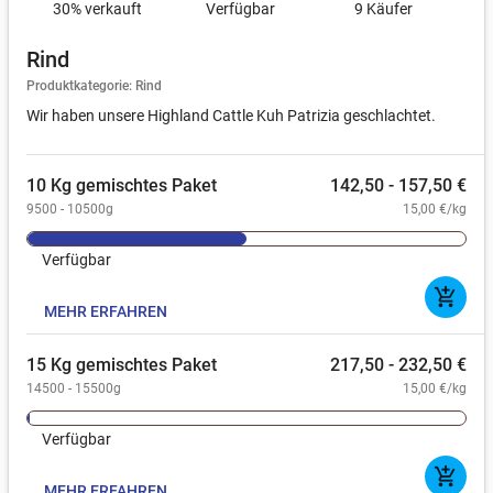
30
% verkauft
Verfügbar
9 Käufer
Rind
Produktkategorie: Rind
Wir haben unsere Highland Cattle Kuh Patrizia geschlachtet.
10 Kg gemischtes Paket
142,50 - 157,50 €
9500 - 10500g
15,00 €/kg
Verfügbar
add_shopping_cart
MEHR ERFAHREN
15 Kg gemischtes Paket
217,50 - 232,50 €
14500 - 15500g
15,00 €/kg
Verfügbar
add_shopping_cart
MEHR ERFAHREN