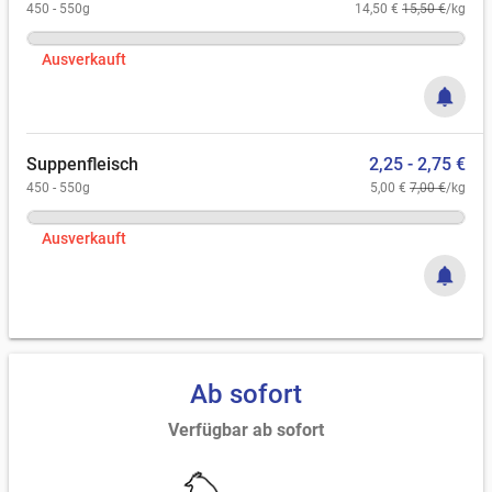
450 - 550g
14,50 €
15,50 €
/kg
Ausverkauft
notifications
Suppenfleisch
2,25 - 2,75 €
450 - 550g
5,00 €
7,00 €
/kg
Ausverkauft
notifications
Ab sofort
Verfügbar ab sofort