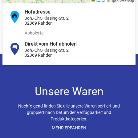
© OpenStreetMap
Leaflet
|
Hofadresse
Joh.-Chr.-Klasing-Str. 2
32369 Rahden
Abholorte
Direkt vom Hof abholen
Joh.-Chr.-Klasing-Str. 2
32369 Rahden
Unsere Waren
Nachfolgend finden Sie alle unsere Waren sortiert und
gruppiert nach Datum der Verfügbarkeit und
Produktkategorien.
Bei von-bis Preisen (z.B. 10,00-15,00 €) wird nach Kilo
MEHR ERFAHREN
abgerechnet und die tatsächliche Größe kann variieren,