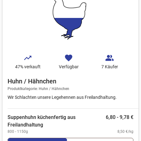
trending_up
favorite
people_alt
47
% verkauft
Verfügbar
7 Käufer
Huhn / Hähnchen
Produktkategorie: Huhn / Hähnchen
Wir Schlachten unsere Legehennen aus Freilandhaltung.
Suppenhuhn küchenfertig aus
6,80 - 9,78 €
Freilandhaltung
800 - 1150g
8,50 €/kg