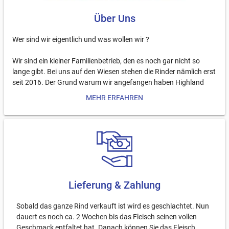
Über Uns
Wer sind wir eigentlich und was wollen wir ?
Wir sind ein kleiner Familienbetrieb, den es noch gar nicht so
lange gibt. Bei uns auf den Wiesen stehen die Rinder nämlich erst
seit 2016. Der Grund warum wir angefangen haben Highland
Cattle Rinder zu züchten, ist ganz einfach: unsere Familie hat
MEHR ERFAHREN
Spaß am Umgang mit Tieren und wir möchten wissen, woher das
Fleisch stammt, das wir essen. Allerdings wollen wir nicht nur für
uns selber Fleisch produzieren, sondern auch anderen Menschen
die Möglichkeit bieten, gesundes und hochqualitatives Fleisch zu
genießen.
Wie leben die Rinder bei uns ?
Lieferung & Zahlung
Die Highland Cattle Rinder sind sehr robust und durch ihr dichtes
und dickes Fell, sehr gut vor Kälte und anderen
Sobald das ganze Rind verkauft ist wird es geschlachtet. Nun
Witterungsverhältnissen geschützt, weshalb sie bei uns das
dauert es noch ca. 2 Wochen bis das Fleisch seinen vollen
ganze Jahr auf der Wiese verbringen. Unsere Rinder fressen
Geschmack entfaltet hat. Danach können Sie das Fleisch