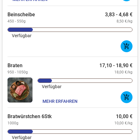
Beinscheibe
3,83 - 4,68 €
450 - 550g
8,50 €/kg
Verfügbar
add_shopping_cart
Braten
17,10 - 18,90 €
950 - 1050g
18,00 €/kg
Verfügbar
add_shopping_cart
MEHR ERFAHREN
Bratwürstchen 6Stk
10,00 €
1000g
10,00 €/kg
Verfügbar