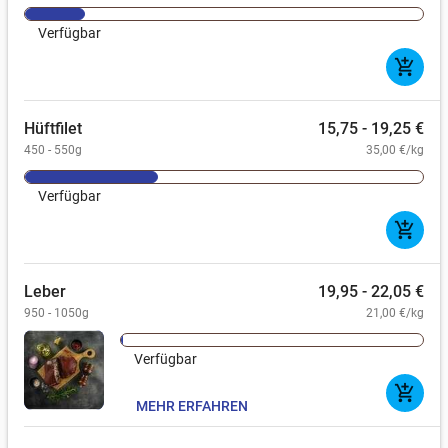
Verfügbar
add_shopping_cart
Hüftfilet
15,75 - 19,25 €
450 - 550g
35,00 €/kg
Verfügbar
add_shopping_cart
Leber
19,95 - 22,05 €
950 - 1050g
21,00 €/kg
Verfügbar
add_shopping_cart
MEHR ERFAHREN